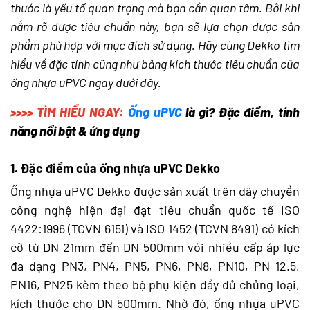
thước là yếu tố quan trọng mà bạn cần quan tâm. Bởi khi
nắm rõ được tiêu chuẩn này, bạn sẽ lựa chọn được sản
phẩm phù hợp với mục đích sử dụng. Hãy cùng Dekko tìm
hiểu về đặc tính cũng như bảng kích thước tiêu chuẩn của
ống nhựa uPVC ngay dưới đây.
>>>> TÌM HIỂU NGAY:
Ống uPVC
là gì? Đặc điểm, tính
năng nổi bật & ứng dụng
1. Đặc điểm của ống nhựa uPVC Dekko
Ống nhựa uPVC Dekko được sản xuất trên dây chuyền
công nghệ hiện đại đạt tiêu chuẩn quốc tế ISO
4422:1996 (TCVN 6151) và ISO 1452 (TCVN 8491) có kích
cỡ từ DN 21mm đến DN 500mm với nhiều cấp áp lực
đa dạng PN3, PN4, PN5, PN6, PN8, PN10, PN 12.5,
PN16, PN25 kèm theo bộ phụ kiện đầy đủ chủng loại,
kích thước cho DN 500mm. Nhờ đó, ống nhựa uPVC