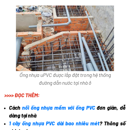
Ống nhựa uPVC được lắp đặt trong hệ thống
đường dẫn nước tại nhà ở
>>>> ĐỌC THÊM:
Cách
nối ống nhựa mềm với ống PVC
đơn giản, dễ
dàng tại nhà
1 cây ống nhựa PVC dài bao nhiêu mét
? Thông số