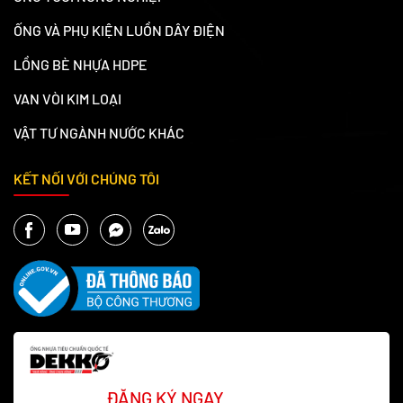
ỐNG VÀ PHỤ KIỆN LUỒN DÂY ĐIỆN
LỒNG BÈ NHỰA HDPE
VAN VÒI KIM LOẠI
VẬT TƯ NGÀNH NƯỚC KHÁC
KẾT NỐI VỚI CHÚNG TÔI
ĐĂNG KÝ NGAY