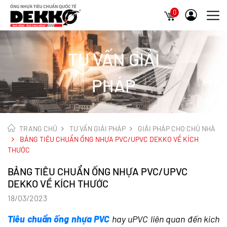
0
TƯ VẤN GIẢI
PHÁP
TRANG CHỦ
TƯ VẤN GIẢI PHÁP
GIẢI PHÁP CHO CHỦ NHÀ
BẢNG TIÊU CHUẨN ỐNG NHỰA PVC/UPVC DEKKO VỀ KÍCH
THƯỚC
BẢNG TIÊU CHUẨN ỐNG NHỰA PVC/UPVC
DEKKO VỀ KÍCH THƯỚC
18/03/2023
Tiêu chuẩn ống nhựa PVC
hay uPVC liên quan đến kích