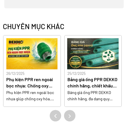
CHUYÊN MỤC KHÁC
26/12/2025
25/12/2025
Phụ kiện PPR ren ngoài
Bảng giá ống PPR DEKKO
bọc nhựa: Chống oxy
chính hãng, chiết khấu
hóa, bảo vệ nước sạch
cao
Phụ kiện PPR ren ngoài bọc
Bảng giá ống PPR DEKKO
nhựa giúp chống oxy hóa,
chính hãng, đa dạng quy
hạn chế ăn mòn kim loại, bảo
cách, chất lượng cao, chiết
vệ chất lượng nước và tăng
khấu hấp dẫn cho đại lý và
độ bền hệ thống cho mọi
công trình.
công trình