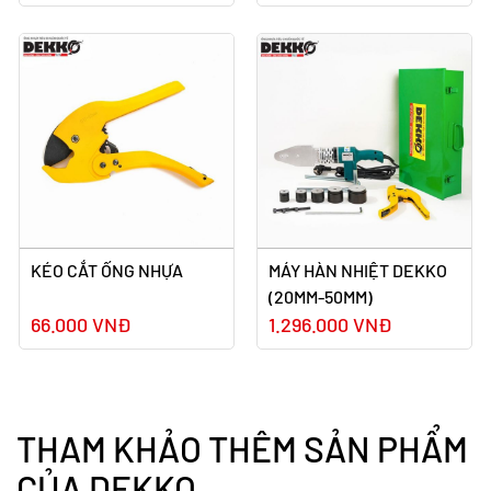
KÉO CẮT ỐNG NHỰA
MÁY HÀN NHIỆT DEKKO
(20MM-50MM)
66.000 VNĐ
1.296.000 VNĐ
THAM KHẢO THÊM SẢN PHẨM
CỦA DEKKO