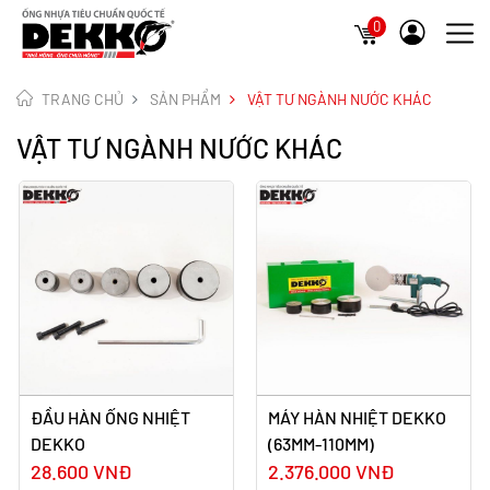
0
TRANG CHỦ
SẢN PHẨM
VẬT TƯ NGÀNH NƯỚC KHÁC
VẬT TƯ NGÀNH NƯỚC KHÁC
ĐẦU HÀN ỐNG NHIỆT
MÁY HÀN NHIỆT DEKKO
DEKKO
(63MM-110MM)
28.600 VNĐ
2.376.000 VNĐ