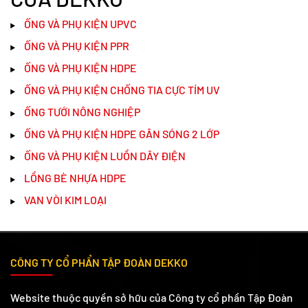
ỐNG VÀ PHỤ KIỆN UPVC
ỐNG VÀ PHỤ KIỆN PPR
ỐNG VÀ PHỤ KIỆN HDPE
ỐNG VÀ PHỤ KIỆN CHỐNG TIA CỰC TÍM UV
ỐNG TƯỚI NÔNG NGHIỆP
ỐNG VÀ PHỤ KIỆN HDPE GÂN SÓNG 2 LỚP
ỐNG VÀ PHỤ KIỆN LUỒN DÂY ĐIỆN
LỒNG BÈ NHỰA HDPE
VAN VÒI KIM LOẠI
CÔNG TY CỔ PHẨN TẬP ĐOÀN DEKKO
Website thuộc quyền sở hữu của Công ty cổ phần Tập Đoàn