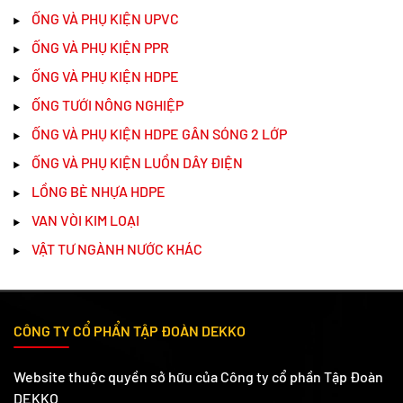
ỐNG VÀ PHỤ KIỆN UPVC
ỐNG VÀ PHỤ KIỆN PPR
ỐNG VÀ PHỤ KIỆN HDPE
ỐNG TƯỚI NÔNG NGHIỆP
ỐNG VÀ PHỤ KIỆN HDPE GÂN SÓNG 2 LỚP
ỐNG VÀ PHỤ KIỆN LUỒN DÂY ĐIỆN
LỒNG BÈ NHỰA HDPE
VAN VÒI KIM LOẠI
VẬT TƯ NGÀNH NƯỚC KHÁC
CÔNG TY CỔ PHẨN TẬP ĐOÀN DEKKO
Website thuộc quyền sở hữu của Công ty cổ phần Tập Đoàn
DEKKO