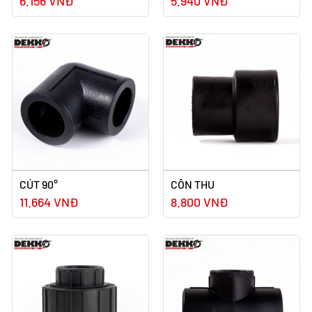
6.156 VNĐ
5.940 VNĐ
CÚT 90°
CÔN THU
11.664 VNĐ
8.800 VNĐ