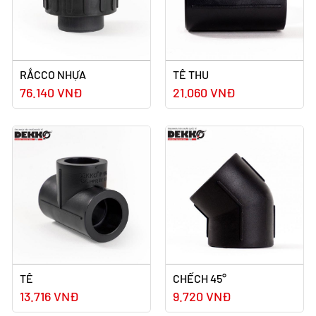
RẮCCO NHỰA
TÊ THU
76.140 VNĐ
21.060 VNĐ
TÊ
CHẾCH 45°
13.716 VNĐ
9.720 VNĐ