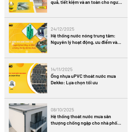
quả, tiết kiệm và an toàn cho người
thi công
24/12/2025
Hệ thống nước nóng trung tâm:
Nguyên lý hoạt động, ưu điểm và
hướng dẫn lắp đặt tiêu chuẩn
14/11/2025
Ống nhựa uPVC thoát nước mưa
Dekko: Lựa chọn tối ưu
08/10/2025
Hệ thống thoát nước mưa sân
thượng chống ngập cho nhà phố
hiện đại