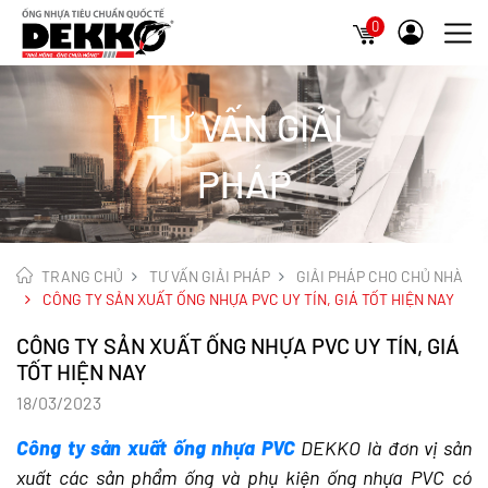
0
TƯ VẤN GIẢI
PHÁP
TRANG CHỦ
TƯ VẤN GIẢI PHÁP
GIẢI PHÁP CHO CHỦ NHÀ
CÔNG TY SẢN XUẤT ỐNG NHỰA PVC UY TÍN, GIÁ TỐT HIỆN NAY
CÔNG TY SẢN XUẤT ỐNG NHỰA PVC UY TÍN, GIÁ
TỐT HIỆN NAY
18/03/2023
Công ty sản xuất ống nhựa PVC
DEKKO là đơn vị sản
xuất các sản phẩm ống và phụ kiện ống nhựa PVC có