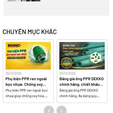
CHUYÊN MỤC KHÁC
26/12/2025
25/12/2025
Phụ kiện PPR ren ngoài
Bảng giá ống PPR DEKKO
bọc nhựa: Chống oxy
chính hãng, chiết khấu
hóa, bảo vệ nước sạch
cao
Phụ kiện PPR ren ngoài bọc
Bảng giá ống PPR DEKKO
nhựa giúp chống oxy hóa,
chính hãng, đa dạng quy
hạn chế ăn mòn kim loại, bảo
cách, chất lượng cao, chiết
vệ chất lượng nước và tăng
khấu hấp dẫn cho đại lý và
độ bền hệ thống cho mọi
công trình.