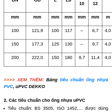
DN
OD
L
Lb
10
12
mm
mm
mm
mm
mm
mm
m
100
121,9
100
117
–
6,7
4,0
150
177,3
125
130
–
9,7
4,0
200
222,0
150
180
9,7
11,4
4,0
>>>> XEM THÊM:
Bảng
tiêu chuẩn ống nhựa
PVC
, uPVC DEKKO
2. Các tiêu chuẩn cho ống nhựa uPVC
Tiêu chuẩn: BS 3505, ISO 1452,… được dùng