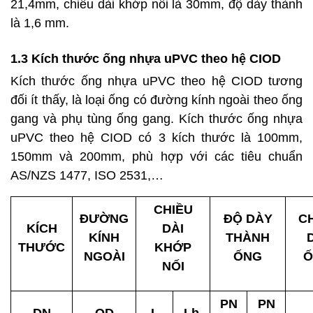
21,4mm, chiều dài khớp nối là 30mm, độ dày thành
là 1,6 mm.
1.3 Kích thước ống nhựa uPVC theo hệ CIOD
Kích thước ống nhựa uPVC theo hệ CIOD tương
đối ít thấy, là loại ống có đường kính ngoài theo ống
gang và phụ tùng ống gang. Kích thước ống nhựa
uPVC theo hệ CIOD có 3 kích thước là 100mm,
150mm và 200mm, phù hợp với các tiêu chuẩn
AS/NZS 1477, ISO 2531,…
CHIỀU
ĐƯỜNG
ĐỘ DÀY
C
KÍCH
DÀI
KÍNH
THÀNH
THƯỚC
KHỚP
NGOÀI
ỐNG
Ố
NỐI
PN
PN