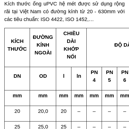
Kích thước ống uPVC hệ mét được sử dụng rộng
rãi tại Việt Nam có đường kính từ 20 - 630mm với
các tiêu chuẩn: ISO 4422, ISO 1452,…
CHIỀU
ĐƯỜNG
KÍCH
DÀI
KÍNH
ĐỘ D
THƯỚC
KHỚP
NGOÀI
NỐI
PN
PN
PN
DN
OD
l
ln
4
5
6
mm
mm
mm
mm
mm
mm
m
20
20,0
20
–
–
–
–
25
25,0
25
–
–
–
–