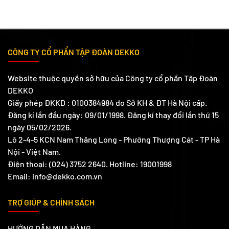
cho hệ thống cấp
thoát nước gia
đình, bền bỉ và
tiết kiệm chi phí.
CÔNG TY CỔ PHẨN TẬP ĐOÀN DEKKO
Website thuộc quyền sở hữu của Công ty cổ phần Tập Đoàn
DEKKO
Giấy phép ĐKKD : 0100384984 do Sở KH & ĐT Hà Nội cấp.
Đăng kí lần đầu ngày: 09/01/1998. Đăng kí thay đổi lần thứ 15
ngày 05/02/2026.
Lô 2-4-5 KCN Nam Thăng Long - Phường Thượng Cát - TP Hà
Nội - Việt Nam.
Điện thoại: (024) 3752 2640. Hotline: 19001998
Email: info@dekko.com.vn
TRỢ GIÚP & CHÍNH SÁCH
HƯỚNG DẪN MUA HÀNG