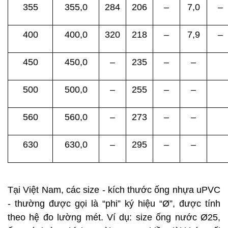
355
355,0
284
206
–
7,0
–
400
400,0
320
218
–
7,9
–
450
450,0
–
235
–
–
500
500,0
–
255
–
–
560
560,0
–
273
–
–
630
630,0
–
295
–
–
Tại Việt Nam, các size - kích thước ống nhựa uPVC
- thường được gọi là “phi” ký hiệu “Ø”, được tính
theo hệ đo lường mét. Ví dụ: size ống nước Ø25,