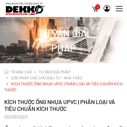
0
TƯ VẤN GIẢI
PHÁP
TRANG CHỦ
TƯ VẤN GIẢI PHÁP
GIẢI PHÁP CHO CHỦ ĐẦU TƯ - NHÀ THẦU
KÍCH THƯỚC ỐNG NHỰA UPVC | PHÂN LOẠI VÀ TIÊU CHUẨN KÍCH
THƯỚC
KÍCH THƯỚC ỐNG NHỰA UPVC | PHÂN LOẠI VÀ
TIÊU CHUẨN KÍCH THƯỚC
20/03/2023