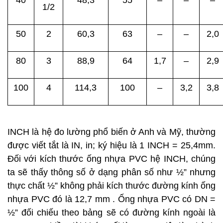
40
48,3
55
–
–
–
1/2
50
2
60,3
63
–
–
2,0
80
3
88,9
64
1,7
–
2,9
100
4
114,3
100
–
3,2
3,8
INCH là hệ đo lường phổ biến ở Anh và Mỹ, thường
được viết tắt là IN, in; ký hiệu là 1 INCH = 25,4mm.
Đối với kích thước ống nhựa PVC hệ INCH, chúng
ta sẽ thấy thông số ở dạng phân số như ½” nhưng
thực chất ½” không phải kích thước đường kính ống
nhựa PVC đó là 12,7 mm . Ống nhựa PVC có DN =
½” đối chiếu theo bảng sẽ có đường kính ngoài là