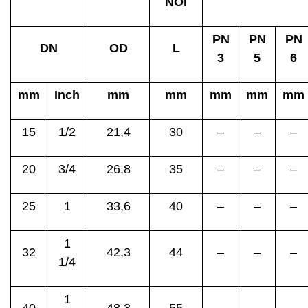
NỐI
PN
PN
PN
DN
OD
L
3
5
6
mm
Inch
mm
mm
mm
mm
mm
15
1/2
21,4
30
–
–
–
20
3/4
26,8
35
–
–
–
25
1
33,6
40
–
–
–
1
32
42,3
44
–
–
–
1/4
1