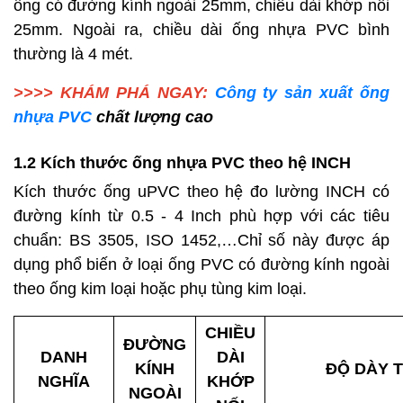
ống có đường kính ngoài 25mm, chiều dài khớp nối
25mm. Ngoài ra, chiều dài ống nhựa PVC bình
thường là 4 mét.
>>>> KHÁM PHÁ NGAY:
Công ty sản xuất ống
nhựa PVC
chất lượng cao
1.2 Kích thước ống nhựa PVC theo hệ INCH
Kích thước ống uPVC theo hệ đo lường INCH có
đường kính từ 0.5 - 4 Inch phù hợp với các tiêu
chuẩn: BS 3505, ISO 1452,…Chỉ số này được áp
dụng phổ biến ở loại ống PVC có đường kính ngoài
theo ống kim loại hoặc phụ tùng kim loại.
CHIỀU
ĐƯỜNG
DANH
DÀI
KÍNH
ĐỘ DÀY 
NGHĨA
KHỚP
NGOÀI