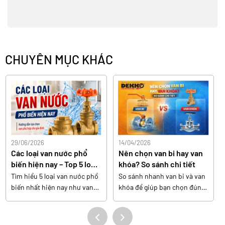
CHUYÊN MỤC KHÁC
29/06/2026
14/04/2026
Các loại van nước phổ
Nên chọn van bi hay van
biến hiện nay – Top 5 loại
khóa? So sánh chi tiết
van nước nên dùng cho
Tìm hiểu 5 loại van nước phổ
So sánh nhanh van bi và van
gia đình
biến nhất hiện nay như van
khóa để giúp bạn chọn đúng
bi, van cổng, van cầu, van
loại van phù hợp với nhu cầu
một chiều và van bướm.
sử dụng.
Hướng dẫn lựa chọn van