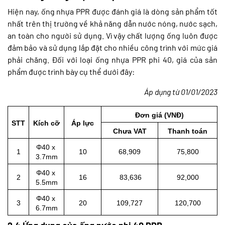
Hiện nay, ống nhựa PPR được đánh giá là dòng sản phẩm tốt
nhất trên thị trường về khả năng dẫn nước nóng, nước sạch,
an toàn cho người sử dụng. Vì vậy chất lượng ống luôn được
đảm bảo và sử dụng lắp đặt cho nhiều công trình với mức giá
phải chăng. Đối với loại ống nhựa PPR phi 40, giá của sản
phẩm được trình bày cụ thể dưới đây:
Áp dụng từ 01/01/2023
Đơn giá (VNĐ)
STT
Kích cỡ
Áp lực
Chưa VAT
Thanh toán
Φ40 x 
1
10
68,909
75,800
3.7mm
Φ40 x 
2
16
 83,636
92,000
5.5mm
Φ40 x 
3
20
109,727
120,700
6.7mm