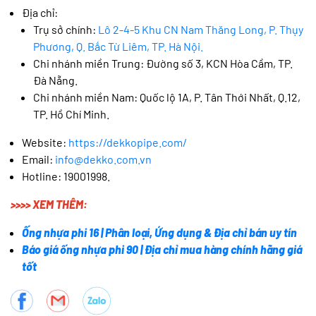
Địa chỉ:
Trụ sở chính:
Lô 2-4-5 Khu CN Nam Thăng Long, P. Thụy
Phương, Q. Bắc Từ Liêm, TP. Hà Nội.
Chi nhánh miền Trung: Đường số 3, KCN Hòa Cầm, TP.
Đà Nẵng.
Chi nhánh miền Nam: Quốc lộ 1A, P. Tân Thới Nhất, Q.12,
TP. Hồ Chí Minh.
Website:
https://dekkopipe.com/
Email:
info@dekko.com.vn
Hotline: 19001998.
>>>> XEM THÊM:
Ống nhựa phi 16 | Phân loại, Ứng dụng & Địa chỉ bán uy tín
Báo giá ống nhựa phi 90 | Địa chỉ mua hàng chính hãng giá
tốt