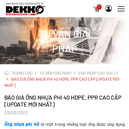
0
TƯ VẤN GIẢI
PHÁP
TRANG CHỦ
TƯ VẤN GIẢI PHÁP
GIẢI PHÁP CHO ĐẠI LÝ
BÁO GIÁ ỐNG NHỰA PHI 40 HDPE, PPR CAO CẤP [UPDATE MỚI
NHẤT]
BÁO GIÁ ỐNG NHỰA PHI 40 HDPE, PPR CAO CẤP
[UPDATE MỚI NHẤT]
23/03/2023
Ống nhựa phi 40
là một trong những loại ống được ứng dụng