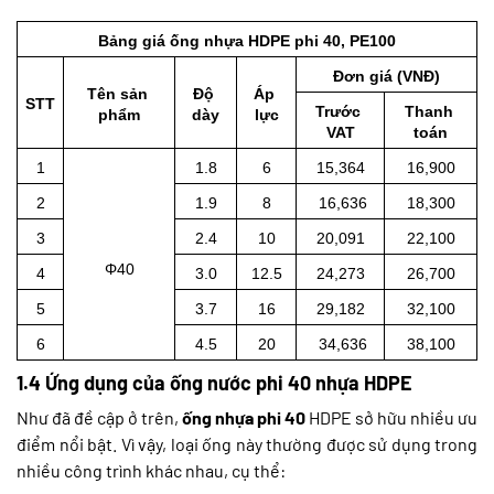
Bảng giá ống nhựa HDPE phi 40, PE100
Đơn giá (VNĐ)
Tên sản 
Độ 
Áp 
STT
Trước 
Thanh 
phẩm
dày
lực
VAT
toán
1
1.8
6
15,364
16,900
2
1.9
8
 16,636
18,300
3
2.4
10
20,091
22,100
Φ40
4
3.0
12.5
24,273
26,700
5
3.7
16
29,182
32,100
6
4.5
20
 34,636
38,100
1.4 Ứng dụng của ống nước phi 40 nhựa HDPE
Như đã đề cập ở trên,
ống nhựa phi 40
HDPE sở hữu nhiều ưu
điểm nổi bật. Vì vậy, loại ống này thường được sử dụng trong
nhiều công trình khác nhau, cụ thể: