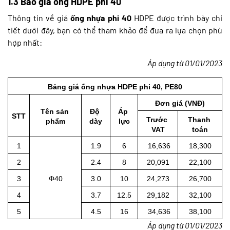
1.3 Báo giá ống HDPE phi 40
Thông tin về giá
ống nhựa phi 40
HDPE được trình bày chi
tiết dưới đây, bạn có thể tham khảo để đưa ra lựa chọn phù
hợp nhất:
Áp dụng từ 01/01/2023
Bảng giá ống nhựa HDPE phi 40, PE80
Đơn giá (VNĐ)
Tên sản 
Độ 
Áp 
STT
Trước 
Thanh 
phẩm
dày
lực
VAT
toán
1
1.9
6
 16,636
18,300
2
2.4
8
20,091
22,100
3
Φ40
3.0
10
24,273
26,700
4
3.7
12.5
29,182
32,100
5
4.5
16
 34,636
38,100
Áp dụng từ 01/01/2023