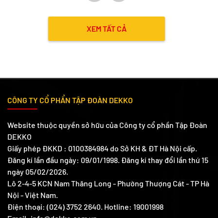
nước phù hợp cho hệ thống
cấp thoát nước gia đình, bền
bỉ và tiết kiệm chi phí.
XEM TẤT CẢ
CÔNG TY CỔ PHẨN TẬP ĐOÀN DEKKO
Website thuộc quyền sở hữu của Công ty cổ phần Tập Đoàn
DEKKO
Giấy phép ĐKKD : 0100384984 do Sở KH & ĐT Hà Nội cấp.
Đăng kí lần đầu ngày: 09/01/1998. Đăng kí thay đổi lần thứ 15
ngày 05/02/2026.
Lô 2-4-5 KCN Nam Thăng Long - Phường Thượng Cát - TP Hà
Nội - Việt Nam.
Điện thoại: (024) 3752 2640. Hotline: 19001998