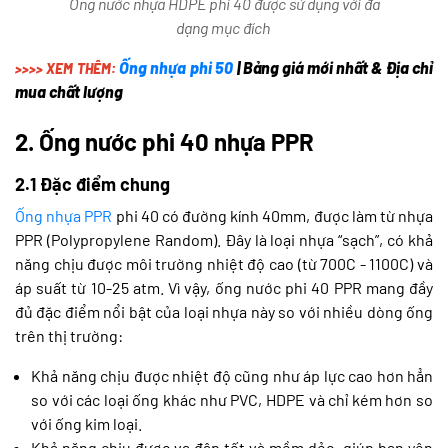
Ống nước nhựa HDPE phi 40 được sử dụng với đa
dạng mục đích
Ống nhựa phi 50
| Bảng giá mới nhất & Địa chỉ
>>>> XEM THÊM:
mua chất lượng
2. Ống nước phi 40 nhựa PPR
2.1 Đặc điểm chung
Ống nhựa PPR
phi 40 có đường kính 40mm, được làm từ nhựa
PPR (Polypropylene Random). Đây là loại nhựa “sạch”, có khả
năng chịu được môi trường nhiệt độ cao (từ 700C - 1100C) và
áp suất từ 10-25 atm. Vì vậy, ống nước phi 40 PPR mang đầy
đủ đặc điểm nổi bật của loại nhựa này so với nhiều dòng ống
trên thị trường:
Khả năng chịu được nhiệt độ cũng như áp lực cao hơn hẳn
so với các loại ống khác như PVC, HDPE và chỉ kém hơn so
với ống kim loại.
Khả năng chịu được va đập tốt và mềm dẻo, giúp bạn yên