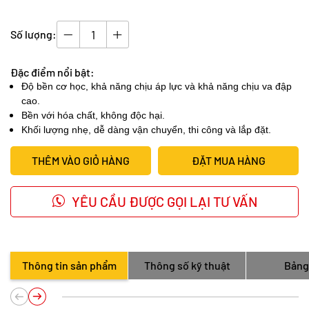
Số lượng:
Đặc điểm nổi bật:
Độ bền cơ học, khả năng chịu áp lực và khả năng chịu va đập
cao.
Bền với hóa chất, không độc hại.
Khối lượng nhẹ, dễ dàng vận chuyển, thi công và lắp đặt.
THÊM VÀO GIỎ HÀNG
ĐẶT MUA HÀNG
YÊU CẦU ĐƯỢC GỌI LẠI TƯ VẤN
Thông tin sản phẩm
Thông số kỹ thuật
Bảng