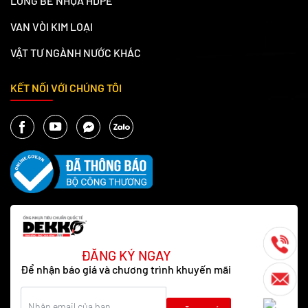
LỒNG BÈ NHỰA HDPE
VAN VÒI KIM LOẠI
VẬT TƯ NGÀNH NƯỚC KHÁC
KẾT NỐI VỚI CHÚNG TÔI
ĐĂNG KÝ NGAY
Để nhận báo giá và chương trình khuyến mãi