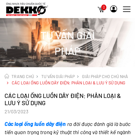
0
TƯ VẤN GIẢI
PHÁP
TRANG CHỦ
TƯ VẤN GIẢI PHÁP
GIẢI PHÁP CHO CHỦ NHÀ
CÁC LOẠI ỐNG LUỒN DÂY ĐIỆN: PHÂN LOẠI & LƯU Ý SỬ DỤNG
CÁC LOẠI ỐNG LUỒN DÂY ĐIỆN: PHÂN LOẠI &
LƯU Ý SỬ DỤNG
21/03/2023
Các loại ống luồn dây điện
ra đời được đánh giá là bước
tiến quan trọng trong kỹ thuật thi công và thiết kế ngành