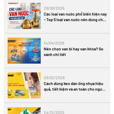
29/06/2026
Các loại van nước phổ biến hiện nay
– Top 5 loại van nước nên dùng cho
gia đình
14/04/2026
Nên chọn van bi hay van khóa? So
sánh chi tiết
03/02/2026
Cách dùng keo dán ống nhựa hiệu
quả, tiết kiệm và an toàn cho người
thi công
24/12/2025