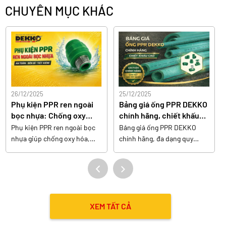
CHUYÊN MỤC KHÁC
26/12/2025
25/12/2025
Phụ kiện PPR ren ngoài
Bảng giá ống PPR DEKKO
bọc nhựa: Chống oxy
chính hãng, chiết khấu
hóa, bảo vệ nước sạch
cao
Phụ kiện PPR ren ngoài bọc
Bảng giá ống PPR DEKKO
nhựa giúp chống oxy hóa,
chính hãng, đa dạng quy
hạn chế ăn mòn kim loại, bảo
cách, chất lượng cao, chiết
vệ chất lượng nước và tăng
khấu hấp dẫn cho đại lý và
độ bền hệ thống cho mọi
công trình.
công trình
XEM TẤT CẢ