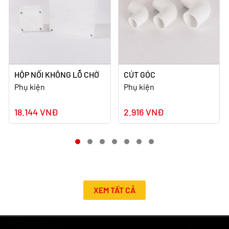
HỘP NỐI KHÔNG LỖ CHỜ
CÚT GÓC
Phụ kiện
Phụ kiện
18.144 VNĐ
2.916 VNĐ
XEM TẤT CẢ