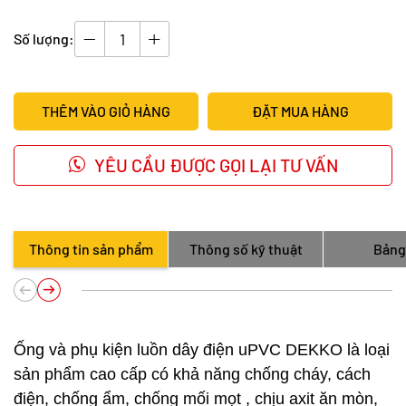
Số lượng:
THÊM VÀO GIỎ HÀNG
ĐẶT MUA HÀNG
YÊU CẦU ĐƯỢC GỌI LẠI TƯ VẤN
Thông tin sản phẩm
Thông số kỹ thuật
Bảng
Ống và phụ kiện luồn dây điện uPVC DEKKO là loại
sản phẩm cao cấp có khả năng chống cháy, cách
điện, chống ẩm, chống mối mọt , chịu axit ăn mòn,