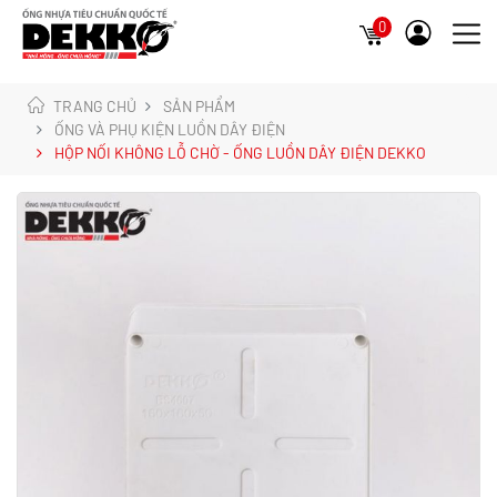
0
TRANG CHỦ
SẢN PHẨM
ỐNG VÀ PHỤ KIỆN LUỒN DÂY ĐIỆN
HỘP NỐI KHÔNG LỖ CHỜ - ỐNG LUỒN DÂY ĐIỆN DEKKO