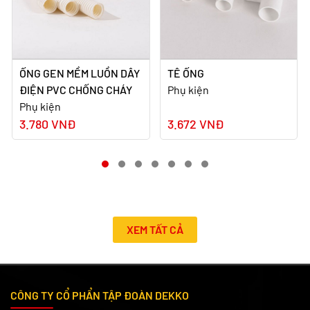
ỐNG GEN MỀM LUỒN DÂY
TÊ ỐNG
ĐIỆN PVC CHỐNG CHÁY
Phụ kiện
Phụ kiện
3.780 VNĐ
3.672 VNĐ
XEM TẤT CẢ
CÔNG TY CỔ PHẨN TẬP ĐOÀN DEKKO