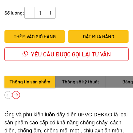
Số lượng:
THÊM VÀO GIỎ HÀNG
ĐẶT MUA HÀNG
YÊU CẦU ĐƯỢC GỌI LẠI TƯ VẤN
Thông tin sản phẩm
Thông số kỹ thuật
Bảng
Ống và phụ kiện luồn dây điện uPVC DEKKO là loại
sản phẩm cao cấp có khả năng chống cháy, cách
điện, chống ẩm, chống mối mọt , chịu axit ăn mòn,