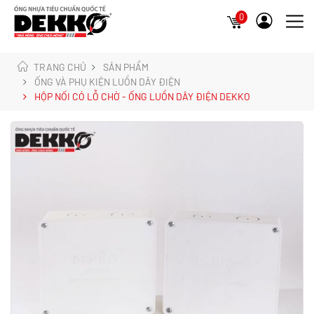
0
TRANG CHỦ
SẢN PHẨM
ỐNG VÀ PHỤ KIỆN LUỒN DÂY ĐIỆN
HỘP NỐI CÓ LỖ CHỜ - ỐNG LUỒN DÂY ĐIỆN DEKKO