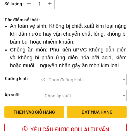
Số lượng:
Đặc điểm nổi bật:
An toàn vệ sinh: Không bị chiết xuất kim loại nặng
khi dẫn nước hay vận chuyển chất lỏng, không bị
bám bụi hoặc nhiễm khuẩn.
Chống ăn mòn: Phụ kiện uPVC không dẫn điện
và không bị phản ứng điện hóa bởi acid, kiềm
hoặc muối – nguyên nhân gây ăn mòn kim loại.
Đường kính
Áp suất
THÊM VÀO GIỎ HÀNG
ĐẶT MUA HÀNG
YÊU CẦU ĐƯỢC GỌI LẠI TƯ VẤN