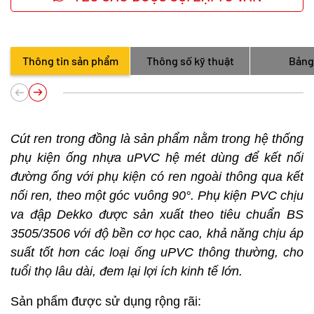
Thông tin sản phẩm
Thông số kỹ thuật
Bảng
Cút ren trong đồng là sản phẩm nằm trong hệ thống
phụ kiện ống nhựa uPVC hệ mét dùng để kết nối
đường ống với phụ kiện có ren ngoài thông qua kết
nối ren, theo một góc vuông 90°. Phụ kiện PVC chịu
va đập Dekko được sản xuất theo tiêu chuẩn BS
3505/3506 với độ bền cơ học cao, khả năng chịu áp
suất tốt hơn các loại ống uPVC thông thường, cho
tuổi thọ lâu dài, đem lại lợi ích kinh tế lớn.
Sản phẩm được sử dụng rộng rãi: