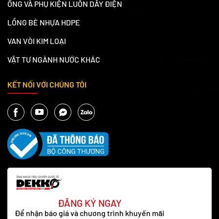
ỐNG VÀ PHỤ KIỆN LUỒN DÂY ĐIỆN
LỒNG BÈ NHỰA HDPE
VAN VÒI KIM LOẠI
VẬT TƯ NGÀNH NƯỚC KHÁC
KẾT NỐI VỚI CHÚNG TÔI
ĐĂNG KÝ NGAY
Để nhận báo giá và chương trình khuyến mãi