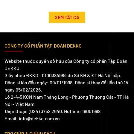
XEM TẤT CẢ
CÔNG TY CỔ PHẨN TẬP ĐOÀN DEKKO
Website thuộc quyền sở hữu của Công ty cổ phần Tập Đoàn
DEKKO
Giấy phép ĐKKD : 0100384984 do Sở KH & ĐT Hà Nội cấp.
Đăng kí lần đầu ngày: 09/01/1998. Đăng kí thay đổi lần thứ 15
ngày 05/02/2026.
Lô 2-4-5 KCN Nam Thăng Long - Phường Thượng Cát - TP Hà
Nội - Việt Nam.
Điện thoại: (024) 3752 2640. Hotline: 19001998
Email: info@dekko.com.vn
TRỢ GIÚP & CHÍNH SÁCH