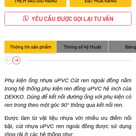
THÊM VÀO GIỎ HÀNG
ĐẶT MUA HÀNG
YÊU CẦU ĐƯỢC GỌI LẠI TƯ VẤN
Thông tin sản phẩm
Thông số kỹ thuật
Bảng
Phụ kiện ống nhựa uPVC Cút ren ngoài đồng nằm
trong hệ thống phụ kiện ren đồng uPVC hệ inch của
DEKKO. Dùng để kết nối đường ống với phụ kiện có
ren trong theo một góc 90° thông qua kết nối ren
.
Được làm từ vật liệu nhựa với nhiều ưu điểm nổi
bật, cút nhựa uPVC ren ngoài đồng được sử dụng
rộng rãi ở các hệ thống như: