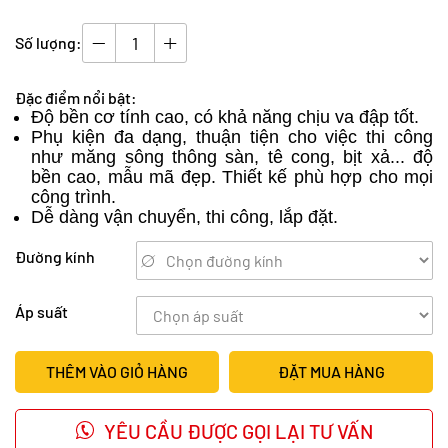
Số lượng:
Đặc điểm nổi bật:
Độ bền cơ tính cao, có khả năng chịu va đập tốt.
Phụ kiện đa dạng, thuận tiện cho việc thi công
như măng sông thông sàn, tê cong, bịt xả... độ
bền cao, mẫu mã đẹp. Thiết kế phù hợp cho mọi
công trình.
Dễ dàng vận chuyển, thi công, lắp đặt.
Đường kính
Áp suất
THÊM VÀO GIỎ HÀNG
ĐẶT MUA HÀNG
YÊU CẦU ĐƯỢC GỌI LẠI TƯ VẤN