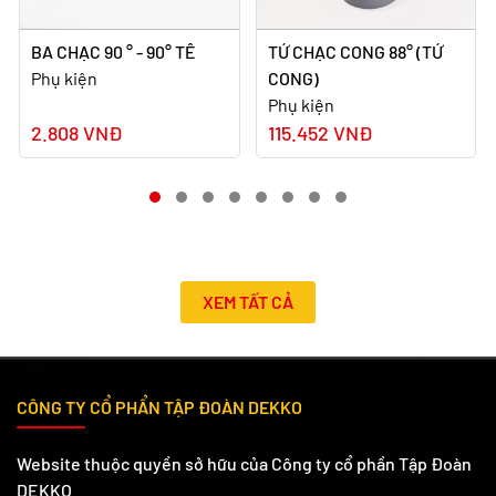
BA CHẠC 90 ° - 90° TÊ
TỨ CHẠC CONG 88° (TỨ
Phụ kiện
CONG)
Phụ kiện
2.808 VNĐ
115.452 VNĐ
XEM TẤT CẢ
CÔNG TY CỔ PHẨN TẬP ĐOÀN DEKKO
Website thuộc quyền sở hữu của Công ty cổ phần Tập Đoàn
DEKKO