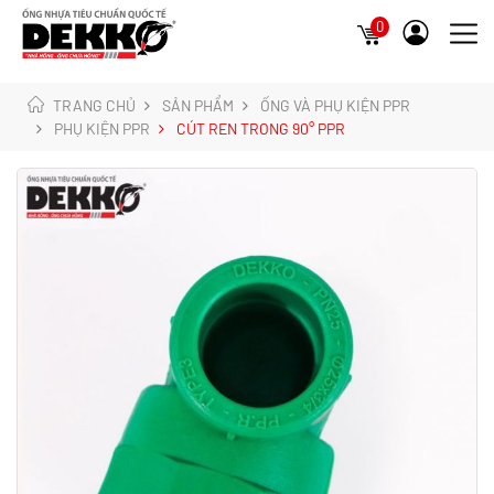
0
TRANG CHỦ
SẢN PHẨM
ỐNG VÀ PHỤ KIỆN PPR
PHỤ KIỆN PPR
CÚT REN TRONG 90° PPR