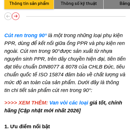
Thông tin sản phẩm
Thông số kỹ thuật
Bảng
Cút ren trong 90°
là một trong những loại phụ kiện
PPR, dùng để kết nối giữa ống PPR và phụ kiện ren
ngoài. Cút ren trong 90°được sản xuất từ nhựa
nguyên sinh PPR, trên dây chuyền hiện đại, tiên tiến
đạt tiêu chuẩn DIN8077 & 8078 của CHLB Đức, tiêu
chuẩn quốc tế ISO 15874 đảm bảo về chất lượng và
mức độ an toàn của sản phẩm. Dưới đây là thông
tin chi tiết sản phẩm cút ren trong 90°:
>>>> XEM THÊM:
Van vòi các loại
giá tốt, chính
hãng [Cập nhật mới nhất 2026]
1. Ưu điểm nổi bật