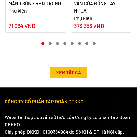
MĂNG SÔNG REN TRONG
VAN CỬA ĐỒNG TAY
Phụ kiện
NHỰA
Phụ kiện
71.064 VNĐ
373.356 VNĐ
XEM TẤT CẢ
CÔNG TY CỔ PHẨN TẬP ĐOÀN DEKKO
Website thuộc quyền sở hữu của Công ty cổ phần Tập Đoàn
DEKKO
Giấy phép ĐKKD : 0100384984 do Sở KH & ĐT Hà Nội cấp.