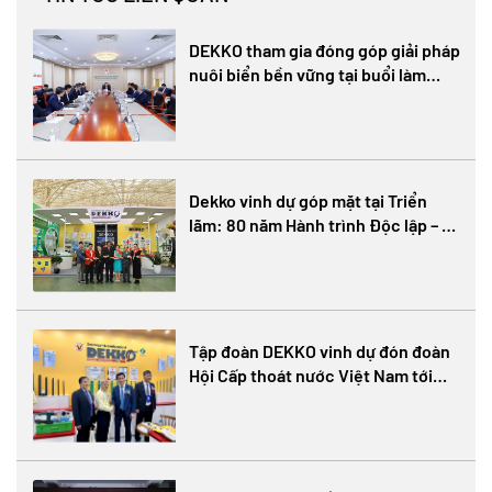
DEKKO tham gia đóng góp giải pháp
nuôi biển bền vững tại buổi làm
việc giữa Bộ Nông nghiệp và Môi
trường với Hiệp hội Nuôi biển Việt
Nam
Dekko vinh dự góp mặt tại Triển
lãm: 80 năm Hành trình Độc lập – Tự
do – Hạnh phúc
Tập đoàn DEKKO vinh dự đón đoàn
Hội Cấp thoát nước Việt Nam tới
tham quan