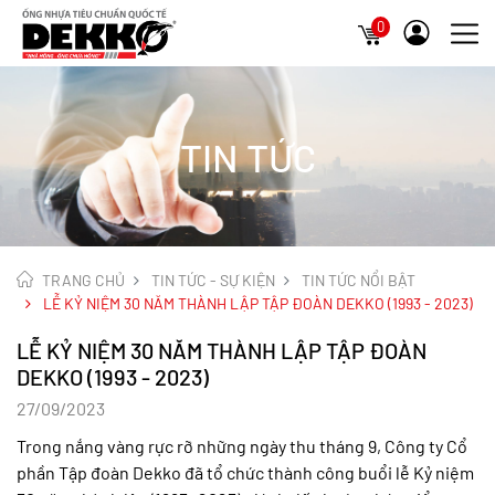
0
TIN TỨC
TRANG CHỦ
TIN TỨC - SỰ KIỆN
TIN TỨC NỔI BẬT
LỄ KỶ NIỆM 30 NĂM THÀNH LẬP TẬP ĐOÀN DEKKO (1993 - 2023)
LỄ KỶ NIỆM 30 NĂM THÀNH LẬP TẬP ĐOÀN
DEKKO (1993 - 2023)
27/09/2023
Trong nắng vàng rực rỡ những ngày thu tháng 9, Công ty Cổ
phần Tập đoàn Dekko đã tổ chức thành công buổi lễ Kỷ niệm