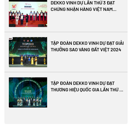
DEKKO VINH DỰ LẦN THỨ 3 ĐẠT
CHỨNG NHẬN HÀNG VIỆT NAM
CHẤT LƯỢNG CAO 2025 – KHẲNG
ĐỊNH NIỀM TIN CỦA NGƯỜI TIÊU
DÙNG
TẬP ĐOÀN DEKKO VINH DỰ ĐẠT GIẢI
THƯỞNG SAO VÀNG ĐẤT VIỆT 2024
TẬP ĐOÀN DEKKO VINH DỰ ĐẠT
THƯƠNG HIỆU QUỐC GIA LẦN THỨ 4
LIÊN TIẾP