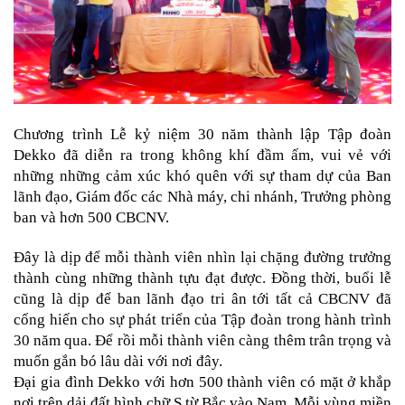
Chương trình Lễ kỷ niệm 30 năm thành lập Tập đoàn 
Dekko đã diễn ra 
trong không khí đầm ấm, vui vẻ với 
những những cảm xúc khó quên 
với sự tham dự của Ban 
lãnh đạo, Giám đốc các Nhà máy, chi nhánh, Trưởng phòng 
ban và hơn 500 CBCNV.
Đây là dịp để mỗi thành viên nhìn lại chặng đường trưởng 
thành cùng những thành tựu đạt được. Đồng thời, buổi lễ 
cũng là dịp để ban lãnh đạo tri ân tới tất cả CBCNV đã 
cống hiến cho sự phát triển của Tập đoàn trong hành trình 
30 năm qua. Để rồi mỗi thành viên càng thêm trân trọng và 
muốn gắn bó lâu dài với nơi đây.
Đại gia đình Dekko với hơn 500 thành viên có mặt ở khắp 
nơi trên dải đất hình chữ S từ Bắc vào Nam. Mỗi vùng miền 