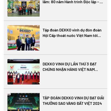
lãm: 80 năm Hành trình Độc lập – Tự
do – Hạnh phúc
Tập đoàn DEKKO vinh dự đón đoàn
Hội Cấp thoát nước Việt Nam tới
tham quan
DEKKO VINH DỰ LẦN THỨ 3 ĐẠT
CHỨNG NHẬN HÀNG VIỆT NAM
CHẤT LƯỢNG CAO 2025 – KHẲNG
ĐỊNH NIỀM TIN CỦA NGƯỜI TIÊU
DÙNG
TẬP ĐOÀN DEKKO VINH DỰ ĐẠT GIẢI
THƯỞNG SAO VÀNG ĐẤT VIỆT 2024