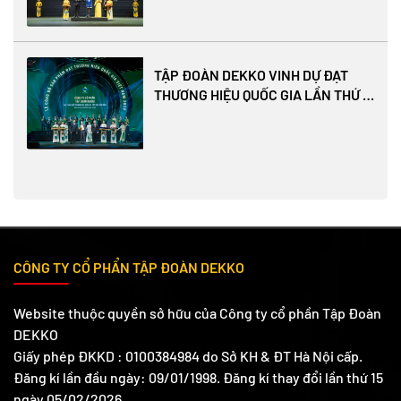
TẬP ĐOÀN DEKKO VINH DỰ ĐẠT
THƯƠNG HIỆU QUỐC GIA LẦN THỨ 4
LIÊN TIẾP
CÔNG TY CỔ PHẨN TẬP ĐOÀN DEKKO
Website thuộc quyền sở hữu của Công ty cổ phần Tập Đoàn
DEKKO
Giấy phép ĐKKD : 0100384984 do Sở KH & ĐT Hà Nội cấp.
Đăng kí lần đầu ngày: 09/01/1998. Đăng kí thay đổi lần thứ 15
ngày 05/02/2026.