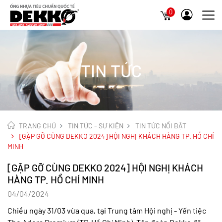
0
TIN TỨC
TRANG CHỦ
TIN TỨC - SỰ KIỆN
TIN TỨC NỔI BẬT
[GẶP GỠ CÙNG DEKKO 2024] HỘI NGHỊ KHÁCH HÀNG TP. HỒ CHÍ
MINH
[GẶP GỠ CÙNG DEKKO 2024] HỘI NGHỊ KHÁCH
HÀNG TP. HỒ CHÍ MINH
04/04/2024
Chiều ngày 31/03 vừa qua, tại Trung tâm Hội nghị - Yến tiệc